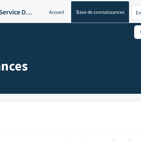
Logicaltic Service Desk
Accueil
Base de connaissances
En
ances